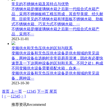
常见的不锈钢水箱及其特点与优势
不锈钢水箱是继玻璃钢水箱之后新一代组合式水箱产
品，采用不锈钢板精工模压而成，其造型美观、经久耐
用。目前常见的不锈钢水箱有球面板不锈钢水箱、肋板
式不锈钢水箱、巧克力式不锈钢水箱、···
不锈钢水箱是继玻璃钢水箱之后新一代组合式水箱产
品，采用不···
2023-11-01
变频供水和无负压供水的区别与联系
变频供水设备和无负压供水设备是供水领域的常见设
备，两种设备在选购时非常容易弄混淆，因此有必要快
速普及一下这两种设备的区别和关系。不同之处1. 构成
不同变频供水设备需要搭配水箱，自来···
变频供水设备和无负压供水设备是供水领域的常见设
备，两种设···
2023-10-30
首页
上一页
···
1
2
3
4
5
下一页
尾页
[
<
···
1
2
3
4
5
>
]
推荐资讯
Recommend