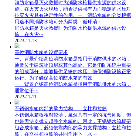
消防水箱是灭火救援时为消防水枪提供水源的供水设
施，在火灾灭火现场，能否提供强有力而稳定的水压对
扑灭火灾具有决定性的作用。一、消防水箱的分类根据
用途不同消防水箱可分为两类：循环消···
消防水箱是灭火救援时为消防水枪提供水源的供水设
施，在火灾···
2023-11-13
高位消防水箱的设置要求
一、背景介绍高位消防水箱是指用于消防供水的水箱，
通常位于建筑物顶层或其他高处。它是消防系统中重要
的组成部分，能够提供足够的水压，确保消防设施正常
运行。为了确保高位消防水箱的有效···
一、背景介绍高位消防水箱是指用于消防供水的水箱，
通常位于···
2023-11-11
不锈钢水箱内部的承力结构——立柱和拉筋
不锈钢水箱板相对较薄，虽然具有一定的抗弯刚度，但
也是无法支撑立起整个水箱的。因此，不锈钢水箱板要
组合成水箱，必须依靠内部的承力支撑结构：立柱和拉
筋，在立柱和拉筋的共同作用下，水···