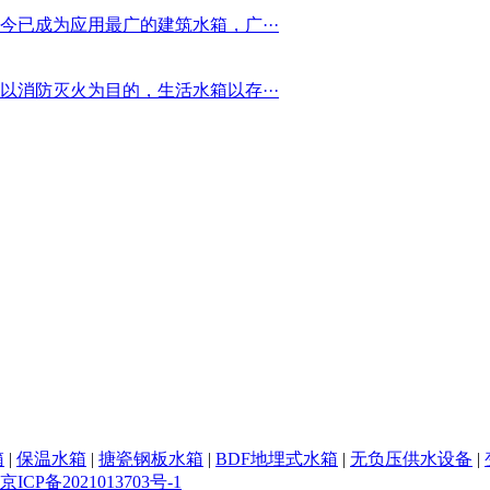
已成为应用最广的建筑水箱，广···
消防灭火为目的，生活水箱以存···
箱
|
保温水箱
|
搪瓷钢板水箱
|
BDF地埋式水箱
|
无负压供水设备
|
京ICP备2021013703号-1